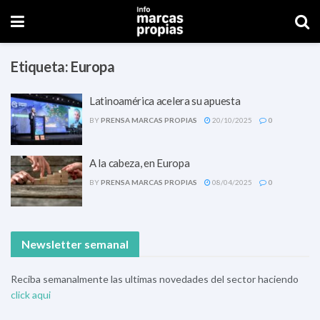
Etiqueta:
Europa
Latinoamérica acelera su apuesta
BY
PRENSA MARCAS PROPIAS
20/10/2025
0
A la cabeza, en Europa
BY
PRENSA MARCAS PROPIAS
08/04/2025
0
Newsletter semanal
Reciba semanalmente las ultimas novedades del sector haciendo
click aqui