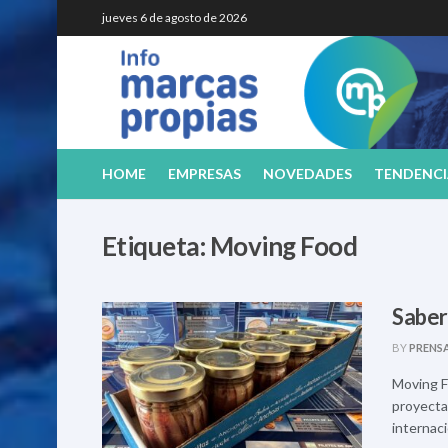
jueves 6 de agosto de 2026
HOME
EMPRESAS
NOVEDADES
TENDENCI
Etiqueta:
Moving Food
Saber
BY
PRENS
Moving F
proyecta
internacio