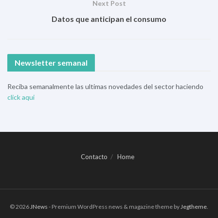
Next Post
Datos que anticipan el consumo
Newsletter semanal
Reciba semanalmente las ultimas novedades del sector haciendo
click aqui
Contacto
Home
© 2026
JNews
- Premium WordPress news & magazine theme by
Jegtheme
.