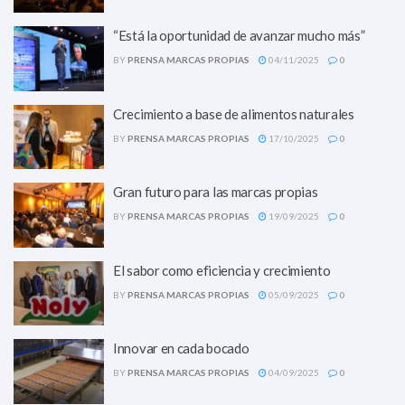
“Está la oportunidad de avanzar mucho más”
BY
PRENSA MARCAS PROPIAS
04/11/2025
0
Crecimiento a base de alimentos naturales
BY
PRENSA MARCAS PROPIAS
17/10/2025
0
Gran futuro para las marcas propias
BY
PRENSA MARCAS PROPIAS
19/09/2025
0
El sabor como eficiencia y crecimiento
BY
PRENSA MARCAS PROPIAS
05/09/2025
0
Innovar en cada bocado
BY
PRENSA MARCAS PROPIAS
04/09/2025
0