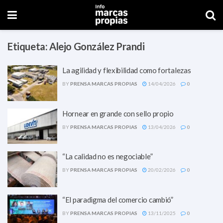
Etiqueta:
Alejo González Prandi
La agilidad y flexibilidad como fortalezas
BY
PRENSA MARCAS PROPIAS
14/04/2026
0
Hornear en grande con sello propio
BY
PRENSA MARCAS PROPIAS
13/04/2026
0
“La calidad no es negociable”
BY
PRENSA MARCAS PROPIAS
20/02/2026
0
“El paradigma del comercio cambió”
BY
PRENSA MARCAS PROPIAS
13/11/2025
0