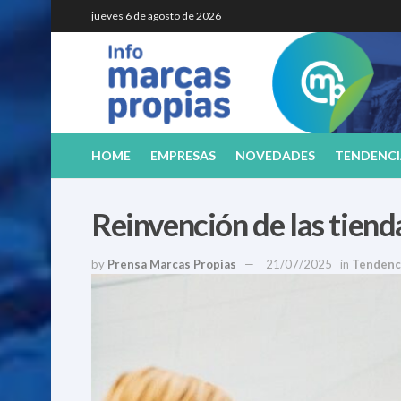
jueves 6 de agosto de 2026
HOME
EMPRESAS
NOVEDADES
TENDENCI
Reinvención de las tienda
by
Prensa Marcas Propias
21/07/2025
in
Tendenc