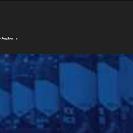
y
Jegtheme
.